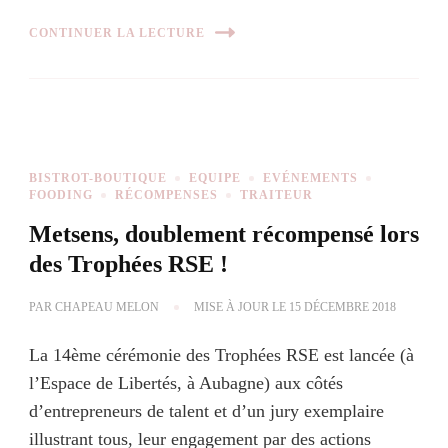
CONTINUER LA LECTURE
BISTROT-BOUTIQUE
EQUIPE
EVÉNEMENTS
FOODING
RÉCOMPENSES
TRAITEUR
Metsens, doublement récompensé lors
des Trophées RSE !
PAR
CHAPEAU MELON
MISE À JOUR LE
15 DÉCEMBRE 2018
La 14ème cérémonie des Trophées RSE est lancée (à
l’Espace de Libertés, à Aubagne) aux côtés
d’entrepreneurs de talent et d’un jury exemplaire
illustrant tous, leur engagement par des actions