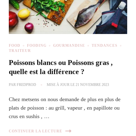
FOOD
FOODING
GOURMANDISE
TENDANCES
TRAITEUR
Poissons blancs ou Poissons gras ,
quelle est la différence ?
PAR
FREDPROD
MISE À JOUR LE
21 NOVEMBRE 2023
Chez metsens on nous demande de plus en plus de
plats de poisson : au grill, vapeur , en papillote ou
crus en sushis , …
CONTINUER LA LECTURE