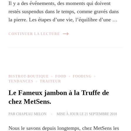
Il y a des événements, des moments qui doivent
restés suspendus dans le temps, comme gravés dans
la pierre. Les étapes d’une vie, l’équilibre d’une …
CONTINUER LA LECTURE
BISTROT-BOUTIQUE
FOOD
FOODING
TENDANCES
TRAITEUR
Le Fameux jambon à la Truffe de
chez MetSens.
PAR
CHAPEAU MELON
MISE À JOUR LE
21 SEPTEMBRE 2018
Nous le savons depuis longtemps, chez MetSens les