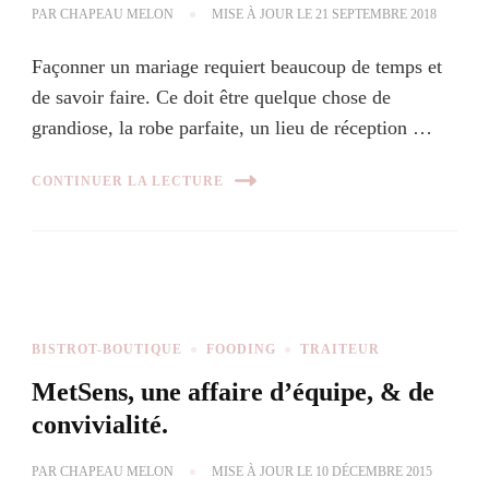
PAR
CHAPEAU MELON
MISE À JOUR LE
21 SEPTEMBRE 2018
Façonner un mariage requiert beaucoup de temps et
de savoir faire. Ce doit être quelque chose de
grandiose, la robe parfaite, un lieu de réception …
CONTINUER LA LECTURE
BISTROT-BOUTIQUE
FOODING
TRAITEUR
MetSens, une affaire d’équipe, & de
convivialité.
PAR
CHAPEAU MELON
MISE À JOUR LE
10 DÉCEMBRE 2015