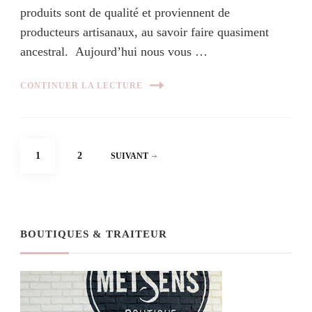
produits sont de qualité et proviennent de
producteurs artisanaux, au savoir faire quasiment
ancestral. Aujourd’hui nous vous …
CONTINUER LA LECTURE
Navigation
PAGE
PAGE
1
2
SUIVANT
des
articles
BOUTIQUES & TRAITEUR