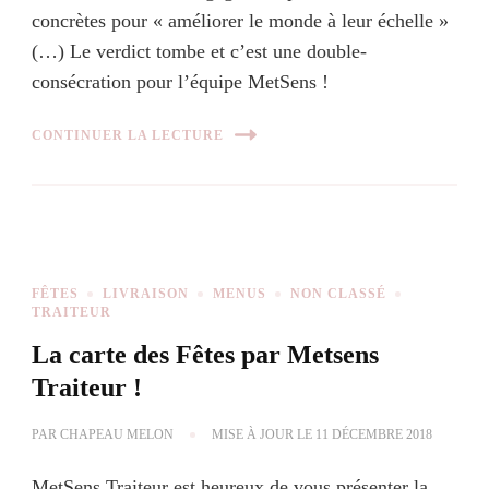
concrètes pour « améliorer le monde à leur échelle »
(…) Le verdict tombe et c’est une double-
consécration pour l’équipe MetSens !
CONTINUER LA LECTURE
FÊTES
LIVRAISON
MENUS
NON CLASSÉ
TRAITEUR
La carte des Fêtes par Metsens
Traiteur !
PAR
CHAPEAU MELON
MISE À JOUR LE
11 DÉCEMBRE 2018
MetSens Traiteur est heureux de vous présenter la