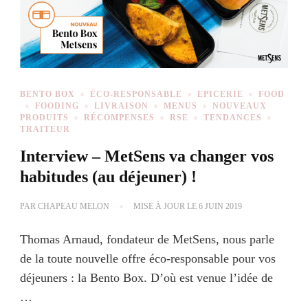
BENTO BOX
ÉCO-RESPONSABLE
EPICERIE
FOOD
FOODING
LIVRAISON
MENUS
NOUVEAUX
PRODUITS
RÉCOMPENSES
RSE
TENDANCES
TRAITEUR
Interview – MetSens va changer vos
habitudes (au déjeuner) !
PAR
CHAPEAU MELON
MISE À JOUR LE
6 JUIN 2019
Thomas Arnaud, fondateur de MetSens, nous parle
de la toute nouvelle offre éco-responsable pour vos
déjeuners : la Bento Box. D’où est venue l’idée de
…