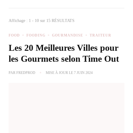
Affichage : 1 - 10 sur 15 RÉSULTATS
FOOD
FOODING
GOURMANDISE
TRAITEUR
Les 20 Meilleures Villes pour
les Gourmets selon Time Out
PAR
FREDPROD
MISE À JOUR LE
7 JUIN 2024