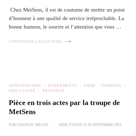
Chez MetSens, il est de coutume de mettre un point
d’honneur à une qualité de service irréprochable. La
bonne humeur, le sourire et l’attention que vous …
CONTINUER LA LECTURE
ANNIVERSAIRE
EVÉNEMENTS
FOOD
FOODING
NON CLASSÉ
TRAITEUR
Pièce en trois actes par la troupe de
MetSens
PAR
CHAPEAU MELON
MISE À JOUR LE
29 SEPTEMBRE 2015