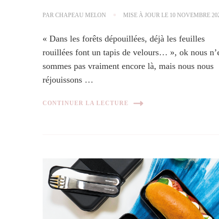
PAR
CHAPEAU MELON
MISE À JOUR LE
10 NOVEMBRE 20
« Dans les forêts dépouillées, déjà les feuilles
rouillées font un tapis de velours… », ok nous n’
sommes pas vraiment encore là, mais nous nous
réjouissons …
CONTINUER LA LECTURE