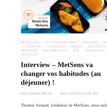
BENTO BOX
ÉCO-RESPONSABLE
EPICERIE
F
FOODING
LIVRAISON
MENUS
NOUVEAUX
PRODUITS
RÉCOMPENSES
RSE
TENDANCES
TRAITEUR
Interview – MetSens va
changer vos habitudes (au
déjeuner) !
PAR
CHAPEAU MELON
MISE À JOUR LE
6 JUIN 2019
Thomas Arnaud, fondateur de MetSens, nous parl