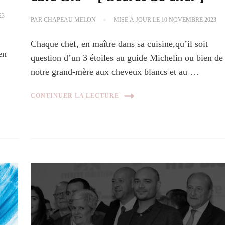
23
PAR
CHAPEAU MELON
MISE À JOUR LE
10 NOVEMBRE 2023
Chaque chef, en maître dans sa cuisine,qu’il soit
en
question d’un 3 étoiles au guide Michelin ou bien de
notre grand-mère aux cheveux blancs et au …
CONTINUER LA LECTURE