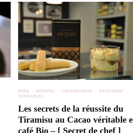
FOOD
FOODING
GOURMANDISE
PÂTISSERIE
TENDANCES
Les secrets de la réussite du
Tiramisu au Cacao véritable e
café Bio – [ Secret de chef ]