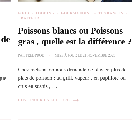
FOOD
FOODING
GOURMANDISE
TENDANCES
TRAITEUR
Poissons blancs ou Poissons
 de
gras , quelle est la différence ?
PAR
FREDPROD
MISE À JOUR LE
21 NOVEMBRE 2023
Chez metsens on nous demande de plus en plus de
plats de poisson : au grill, vapeur , en papillote ou
que
crus en sushis , …
CONTINUER LA LECTURE