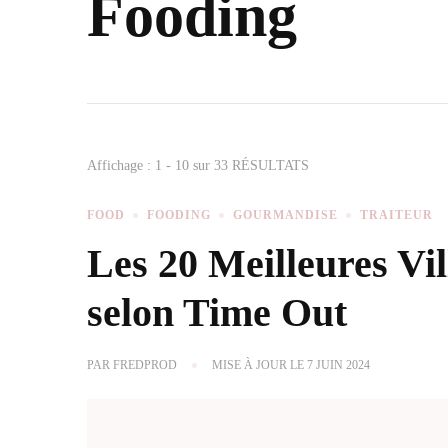
Fooding
Affichage : 1 - 10 sur 33 RÉSULTATS
FOOD
FOODING
GOURMANDISE
TRAITEUR
Les 20 Meilleures Vi
selon Time Out
PAR
FREDPROD
MISE À JOUR LE
7 JUIN 2024