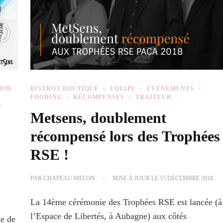
OOD
BISTROT-BOUTIQUE
EQUIPE
EVÉNEMENTS
FOODING
RÉCOMPENSES
TRAITEUR
Metsens, doublement
récompensé lors des Trophées
RSE !
PAR
CHAPEAU MELON
MISE À JOUR LE
15 DÉCEMBRE 2018
La 14ème cérémonie des Trophées RSE est lancée (à
l’Espace de Libertés, à Aubagne) aux côtés
e de