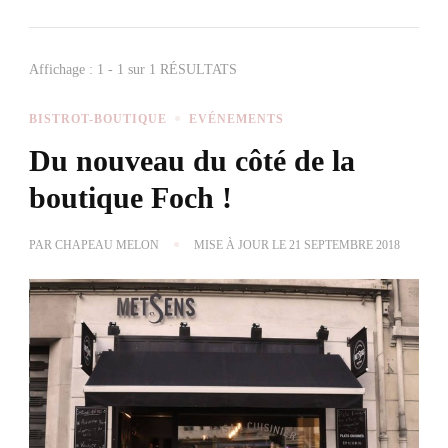
Affichage : 1 - 1 sur 1 RÉSULTATS
BISTROT-BOUTIQUE
EVÉNEMENTS
Du nouveau du côté de la
boutique Foch !
PAR
CHAPEAU MELON
MISE À JOUR LE
21 SEPTEMBRE 2018