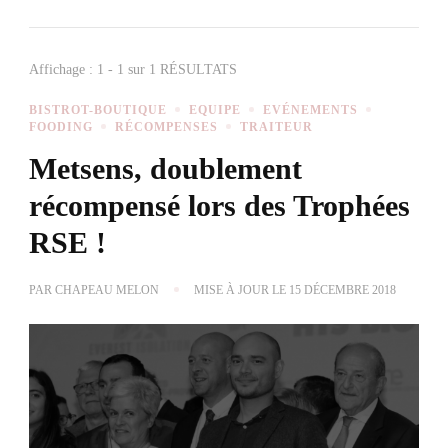
Affichage : 1 - 1 sur 1 RÉSULTATS
BISTROT-BOUTIQUE
EQUIPE
EVÉNEMENTS
FOODING
RÉCOMPENSES
TRAITEUR
Metsens, doublement
récompensé lors des Trophées
RSE !
PAR
CHAPEAU MELON
MISE À JOUR LE
15 DÉCEMBRE 2018