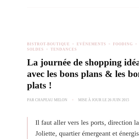
BISTROT-BOUTIQUE
EVÉNEMENTS
FOODING
SOLDES
TENDANCES
La journée de shopping idéa
avec les bons plans & les bo
plats !
PAR
CHAPEAU MELON
MISE À JOUR LE
26 JUIN 2015
Il faut aller vers les ports, direction l
Joliette, quartier émergeant et énergi