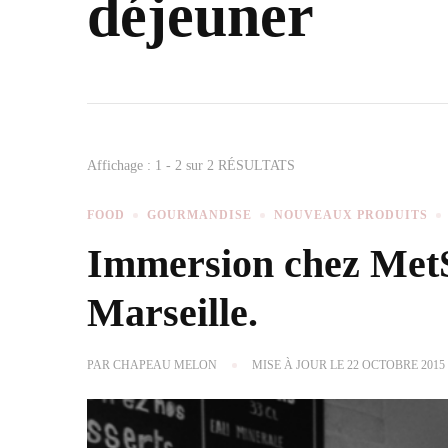
déjeuner
Affichage : 1 - 2 sur 2 RÉSULTATS
FOOD
GOURMANDISE
NOUVEAUX PRODUITS
Immersion chez MetS
Marseille.
PAR
CHAPEAU MELON
MISE À JOUR LE
22 OCTOBRE 2015