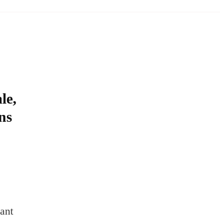
le,
ns
a
sant