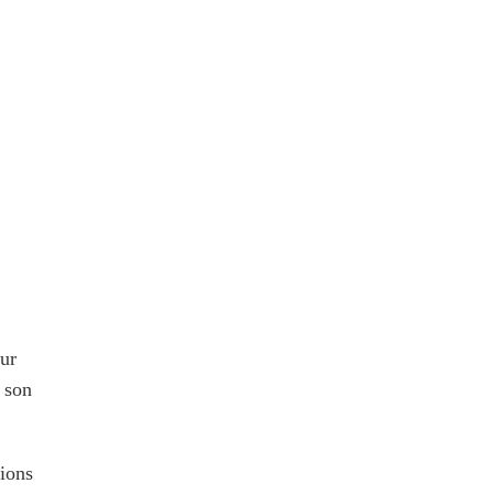
our
u son
tions