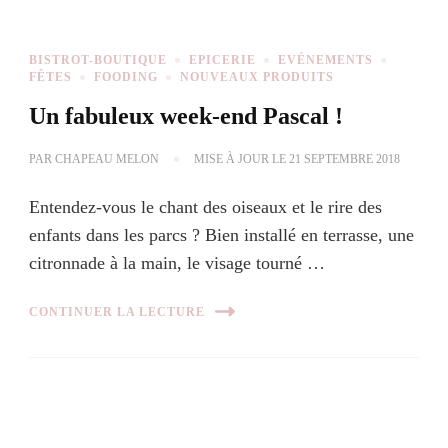
BISTROT-BOUTIQUE
EPICERIE
EVÉNEMENTS
FÊTES
FOODING
NOUVEAUX PRODUITS
Un fabuleux week-end Pascal !
PAR
CHAPEAU MELON
MISE À JOUR LE
21 SEPTEMBRE 2018
Entendez-vous le chant des oiseaux et le rire des
enfants dans les parcs ? Bien installé en terrasse, une
citronnade à la main, le visage tourné …
CONTINUER LA LECTURE