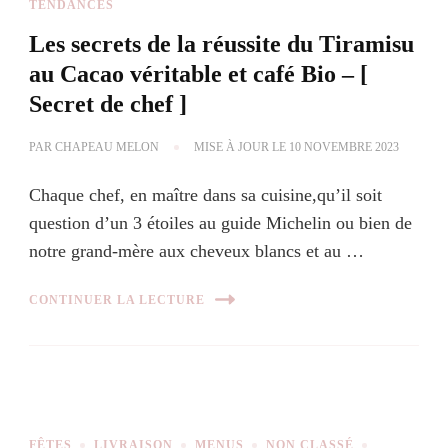
TENDANCES
Les secrets de la réussite du Tiramisu
au Cacao véritable et café Bio – [
Secret de chef ]
PAR
CHAPEAU MELON
MISE À JOUR LE
10 NOVEMBRE 2023
Chaque chef, en maître dans sa cuisine,qu’il soit
question d’un 3 étoiles au guide Michelin ou bien de
notre grand-mère aux cheveux blancs et au …
CONTINUER LA LECTURE
FÊTES
LIVRAISON
MENUS
NON CLASSÉ