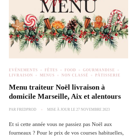
EVÉNEMENTS
FÊTES
FOOD
GOURMANDISE
LIVRAISON
MENUS
NON CLASSÉ
PÂTISSERIE
Menu traiteur Noël livraison à
domicile Marseille, Aix et alentours
PAR
FREDPROD
MISE À JOUR LE
27 NOVEMBRE 2023
Et si cette année vous ne passiez pas Noël aux
fourneaux ? Pour le prix de vos courses habituelles,