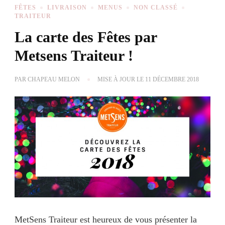
FÊTES
LIVRAISON
MENUS
NON CLASSÉ
TRAITEUR
La carte des Fêtes par
Metsens Traiteur !
PAR
CHAPEAU MELON
MISE À JOUR LE
11 DÉCEMBRE 2018
MetSens Traiteur est heureux de vous présenter la