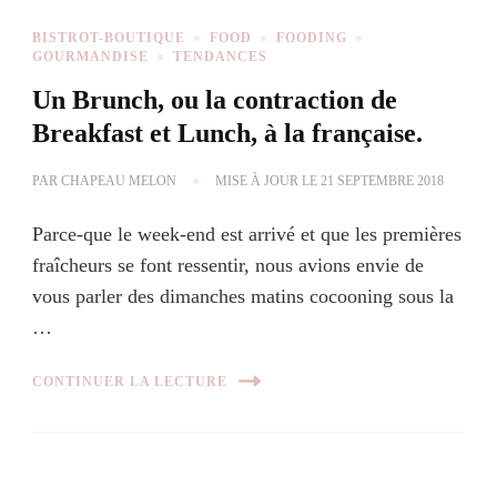
BISTROT-BOUTIQUE
FOOD
FOODING
GOURMANDISE
TENDANCES
Un Brunch, ou la contraction de
Breakfast et Lunch, à la française.
PAR
CHAPEAU MELON
MISE À JOUR LE
21 SEPTEMBRE 2018
Parce-que le week-end est arrivé et que les premières
fraîcheurs se font ressentir, nous avions envie de
vous parler des dimanches matins cocooning sous la
…
CONTINUER LA LECTURE