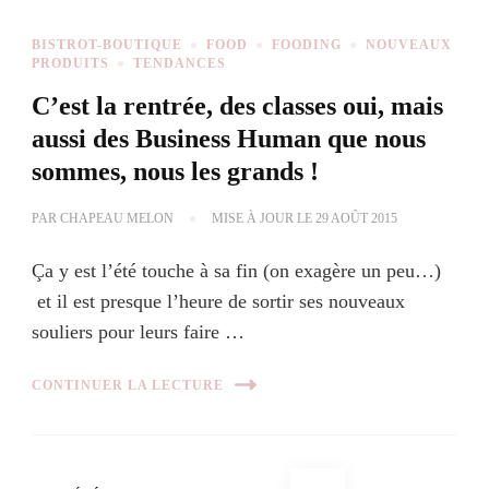
BISTROT-BOUTIQUE
FOOD
FOODING
NOUVEAUX
PRODUITS
TENDANCES
C’est la rentrée, des classes oui, mais
aussi des Business Human que nous
sommes, nous les grands !
PAR
CHAPEAU MELON
MISE À JOUR LE
29 AOÛT 2015
Ça y est l’été touche à sa fin (on exagère un peu…)
et il est presque l’heure de sortir ses nouveaux
souliers pour leurs faire …
CONTINUER LA LECTURE
Navigation