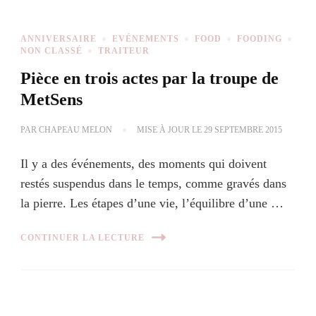
ANNIVERSAIRE
EVÉNEMENTS
FOOD
FOODING
NON CLASSÉ
TRAITEUR
Pièce en trois actes par la troupe de
MetSens
PAR
CHAPEAU MELON
MISE À JOUR LE
29 SEPTEMBRE 2015
Il y a des événements, des moments qui doivent
restés suspendus dans le temps, comme gravés dans
la pierre. Les étapes d’une vie, l’équilibre d’une …
CONTINUER LA LECTURE