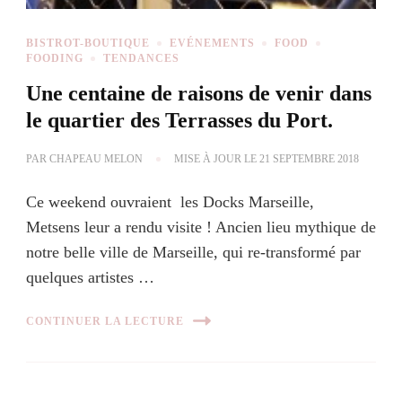
BISTROT-BOUTIQUE
EVÉNEMENTS
FOOD
FOODING
TENDANCES
Une centaine de raisons de venir dans
le quartier des Terrasses du Port.
PAR
CHAPEAU MELON
MISE À JOUR LE
21 SEPTEMBRE 2018
Ce weekend ouvraient les Docks Marseille,
Metsens leur a rendu visite ! Ancien lieu mythique de
notre belle ville de Marseille, qui re-transformé par
quelques artistes …
CONTINUER LA LECTURE