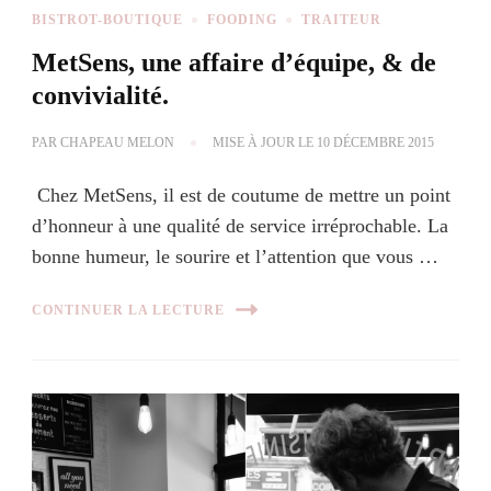
BISTROT-BOUTIQUE
FOODING
TRAITEUR
MetSens, une affaire d’équipe, & de
convivialité.
PAR
CHAPEAU MELON
MISE À JOUR LE
10 DÉCEMBRE 2015
Chez MetSens, il est de coutume de mettre un point
d’honneur à une qualité de service irréprochable. La
bonne humeur, le sourire et l’attention que vous …
CONTINUER LA LECTURE