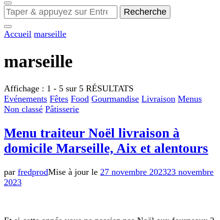
Looking
for
Something?
Accueil
marseille
marseille
Affichage : 1 - 5 sur 5 RÉSULTATS
Evénements
Fêtes
Food
Gourmandise
Livraison
Menus
Non classé
Pâtisserie
Menu traiteur Noël livraison à
domicile Marseille, Aix et alentours
par
fredprod
Mise à jour le
27 novembre 2023
23 novembre
2023