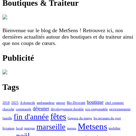
Boutiques & Traiteur
Bienvenue sur le blog de MetSens ! Retrouvez ici, nos
dernières actualités autour des boutiques et du traiteur ainsi
que nos coups de cœurs.
Publicité
Tags
boutique
2018
2025
A domicile
ambassadeur
amour
Bio-Diversité
chef cuisinier
déjeuner
chocolat
commande
développement durable
eco-responsable
environnement
fêtes
fin d'année
famille
Gagnez du temps
les terrasses du port
Metsens
marseille
livraison
local
marque
menus
mobilier
noël