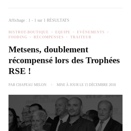
Affichage : 1 - 1 sur 1 RÉSULTATS
BISTROT-BOUTIQUE
EQUIPE
EVÉNEMENTS
FOODING
RÉCOMPENSES
TRAITEUR
Metsens, doublement
récompensé lors des Trophées
RSE !
PAR
CHAPEAU MELON
MISE À JOUR LE
15 DÉCEMBRE 2018