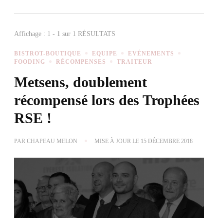
Affichage : 1 - 1 sur 1 RÉSULTATS
BISTROT-BOUTIQUE
EQUIPE
EVÉNEMENTS
FOODING
RÉCOMPENSES
TRAITEUR
Metsens, doublement
récompensé lors des Trophées
RSE !
PAR
CHAPEAU MELON
MISE À JOUR LE
15 DÉCEMBRE 2018