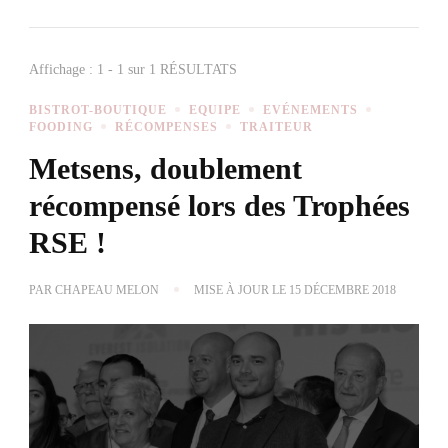
Affichage : 1 - 1 sur 1 RÉSULTATS
BISTROT-BOUTIQUE
EQUIPE
EVÉNEMENTS
FOODING
RÉCOMPENSES
TRAITEUR
Metsens, doublement
récompensé lors des Trophées
RSE !
PAR
CHAPEAU MELON
MISE À JOUR LE
15 DÉCEMBRE 2018